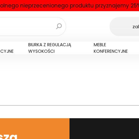
olnego nieprzecenionego produktu przyznajemy 25%
zal
BIURKA Z REGULACJĄ
MEBLE
NCYJNE
WYSOKOŚCI
KONFERENCYJNE
szą