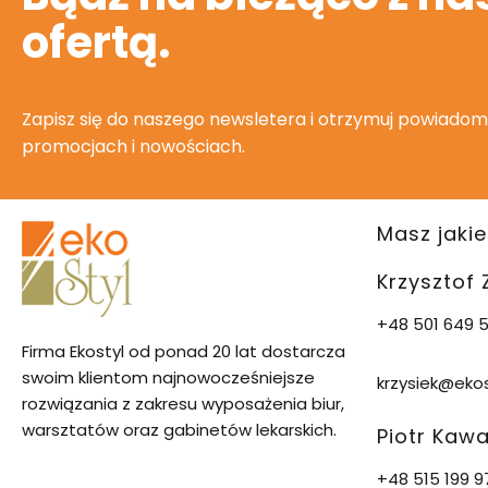
ofertą.
Zapisz się do naszego newsletera i otrzymuj powiadom
promocjach i nowościach.
Masz jakie
Krzysztof
+48 501 649 5
Firma Ekostyl od ponad 20 lat dostarcza
swoim klientom najnowocześniejsze
krzysiek@ekos
rozwiązania z zakresu wyposażenia biur,
warsztatów oraz gabinetów lekarskich.
Piotr Kaw
+48 515 199 9