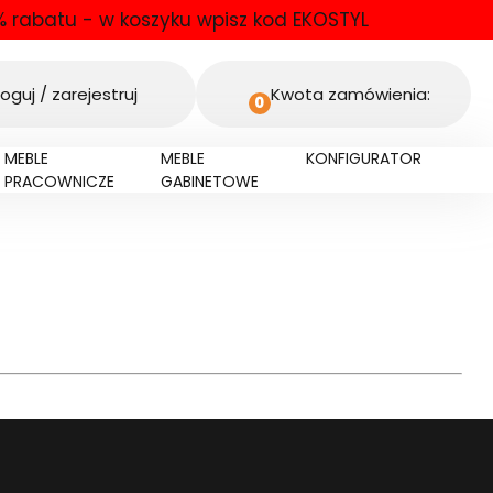
 rabatu - w koszyku wpisz kod EKOSTYL
oguj / zarejestruj
Kwota zamówienia:
0
MEBLE
MEBLE
KONFIGURATOR
PRACOWNICZE
GABINETOWE