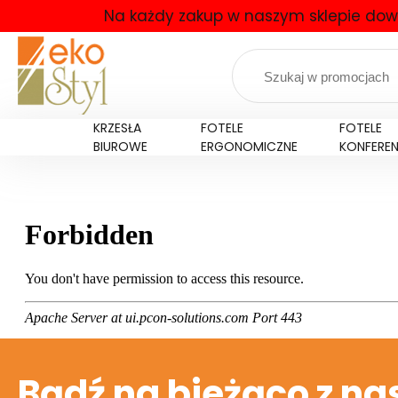
Na każdy zakup w naszym sklepie dow
KRZESŁA
FOTELE
FOTELE
BIUROWE
ERGONOMICZNE
KONFERE
Bądź na bieżąco z na