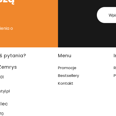
ienia o
ś pytania?
Menu
 Zemrys
Promocje
R
Bestsellery
P
01
Kontakt
tyl.pl
alec
70