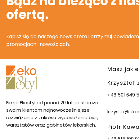
Bądź na bieżąco z na
ofertą.
Zapisz się do naszego newsletera i otrzymuj powiadom
promocjach i nowościach.
Masz jakie
Krzysztof
+48 501 649 5
Firma Ekostyl od ponad 20 lat dostarcza
swoim klientom najnowocześniejsze
krzysiek@ekos
rozwiązania z zakresu wyposażenia biur,
warsztatów oraz gabinetów lekarskich.
Piotr Kaw
+48 515 199 9