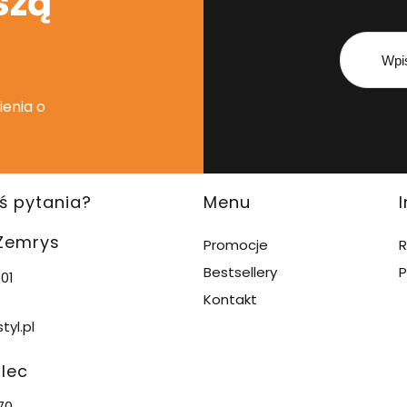
szą
ienia o
ś pytania?
Menu
 Zemrys
Promocje
R
Bestsellery
P
01
Kontakt
tyl.pl
alec
70