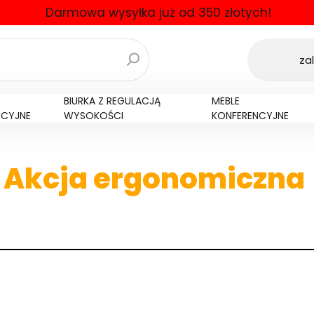
Darmowa wysyłka już od 350 złotych!
zal
BIURKA Z REGULACJĄ
MEBLE
NCYJNE
WYSOKOŚCI
KONFERENCYJNE
Akcja ergonomiczna