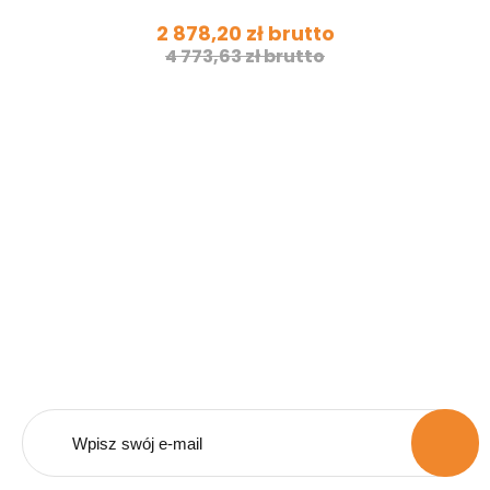
2 878,20 zł brutto
4 773,63 zł brutto
Bądź na bieżąco z naszą
ofertą.
Zapisz się do naszego newsletera i otrzymuj
powiadomienia o promocjach i nowościach.