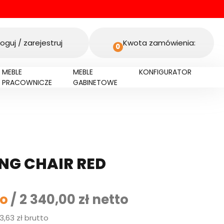
oguj / zarejestruj
Kwota zamówienia:
0
MEBLE
MEBLE
KONFIGURATOR
PRACOWNICZE
GABINETOWE
NG CHAIR RED
to
/
2 340,00 zł
netto
,63 zł brutto