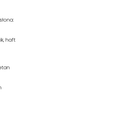
słona:
k, haft
etan
m