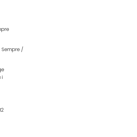
mpre
: Sempre /
ge
 i
12