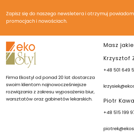
Zapisz się do naszego newsletera i otrzymuj powiadom
promocjach i nowościach.
Masz jakie
Krzysztof
+48 501 649 5
Firma Ekostyl od ponad 20 lat dostarcza
swoim klientom najnowocześniejsze
krzysiek@ekos
rozwiązania z zakresu wyposażenia biur,
warsztatów oraz gabinetów lekarskich.
Piotr Kaw
+48 515 199 9
piotrek@ekost