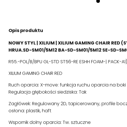
Opis produktu
NOWY STYL | XILIUM | XILIUM GAMING CHAIR RED (
HRUA.SD-SM01/5M12 BA-SD-SM01/5M12 SE-SD-SM0
R55.-POL/B/BPU GL-STD ST56-RE ESHH FOAM-| PACK-A1
XILIUM GAMING CHAIR RED
Ruch oparcia: X-move: funkcja ruchu oparcia na boki
Regulacja głębokości siedziska: Tak
Zagłówek: Regulowany 2D, tapicerowany, profile boc
osłona: plastik, haft
Wspornik dolny oparcia: Tw. sztuczne