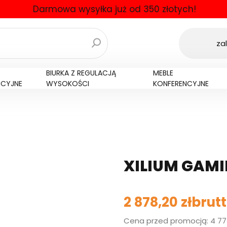
Darmowa wysyłka już od 350 złotych!
zal
BIURKA Z REGULACJĄ
MEBLE
NCYJNE
WYSOKOŚCI
KONFERENCYJNE
XILIUM GAMI
2 878,20 zł
brut
Cena przed promocją: 4 773