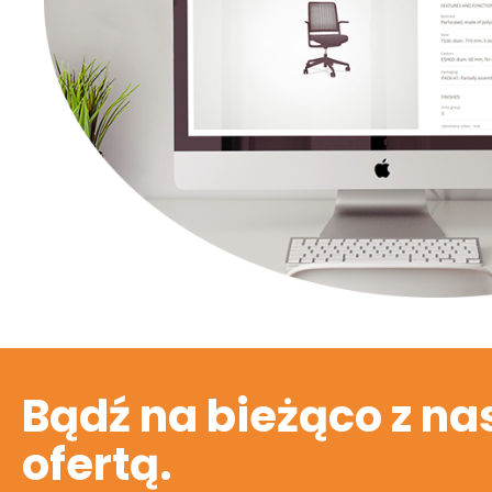
Bądź na bieżąco z na
ofertą.