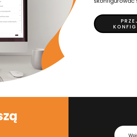
skonfigurować 
PRZE
KONFI
szą