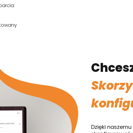
parcia:
ntowany
Chcesz
Skorzy
konfig
Dzięki naszemu 