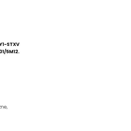
SY1-STXV
1/5M12.
)
zne,