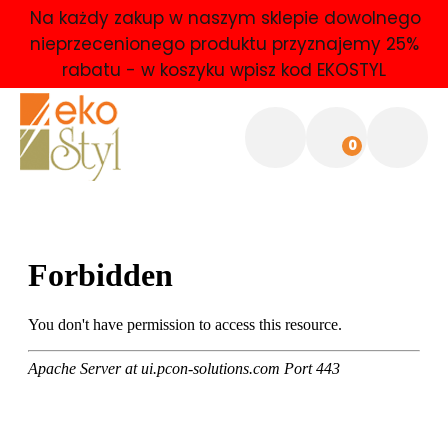
Na każdy zakup w naszym sklepie dowolnego
nieprzecenionego produktu przyznajemy 25%
rabatu - w koszyku wpisz kod EKOSTYL
0