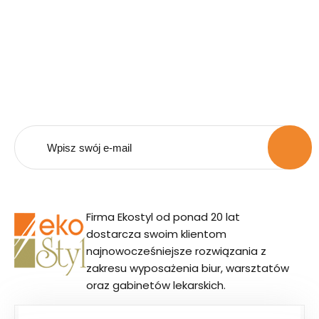
Bądź na bieżąco z naszą
ofertą.
Zapisz się do naszego newsletera i otrzymuj
powiadomienia o promocjach i nowościach.
Firma Ekostyl od ponad 20 lat
dostarcza swoim klientom
najnowocześniejsze rozwiązania z
zakresu wyposażenia biur, warsztatów
oraz gabinetów lekarskich.