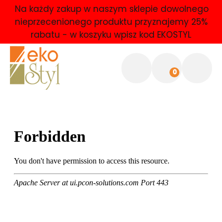
Na każdy zakup w naszym sklepie dowolnego
nieprzecenionego produktu przyznajemy 25%
rabatu - w koszyku wpisz kod EKOSTYL
0