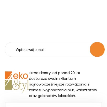
Bądź na bieżąco z naszą
ofertą.
Zapisz się do naszego newsletera i otrzymuj
powiadomienia o promocjach i nowościach.
Firma Ekostyl od ponad 20 lat
dostarcza swoim klientom
najnowocześniejsze rozwiązania z
zakresu wyposażenia biur, warsztatów
oraz gabinetów lekarskich.