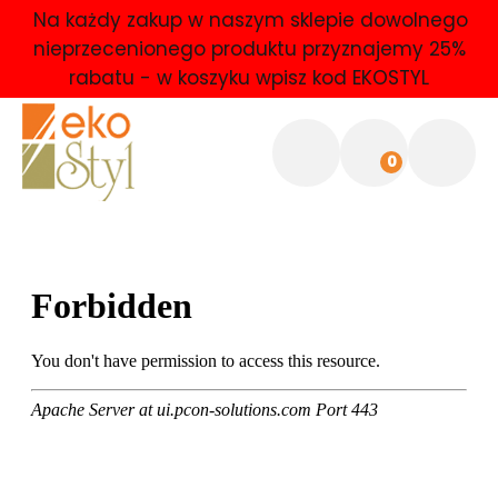
Na każdy zakup w naszym sklepie dowolnego
nieprzecenionego produktu przyznajemy 25%
rabatu - w koszyku wpisz kod EKOSTYL
0