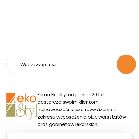
Bądź na bieżąco z naszą
ofertą.
Zapisz się do naszego newsletera i otrzymuj
powiadomienia o promocjach i nowościach.
Firma Ekostyl od ponad 20 lat
dostarcza swoim klientom
najnowocześniejsze rozwiązania z
zakresu wyposażenia biur, warsztatów
oraz gabinetów lekarskich.