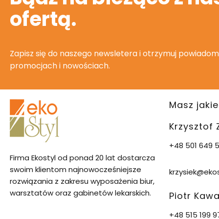
ofertą.
Zapisz się do naszego newsletera i otrzymuj powiadom
promocjach i nowościach.
Masz jakie
Krzysztof
+48 501 649 5
Firma Ekostyl od ponad 20 lat dostarcza
swoim klientom najnowocześniejsze
krzysiek@ekos
rozwiązania z zakresu wyposażenia biur,
warsztatów oraz gabinetów lekarskich.
Piotr Kaw
+48 515 199 9