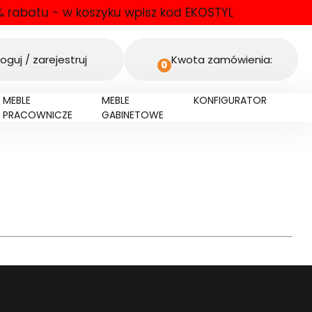
 rabatu - w koszyku wpisz kod EKOSTYL
oguj / zarejestruj
Kwota zamówienia:
0
MEBLE
MEBLE
KONFIGURATOR
PRACOWNICZE
GABINETOWE