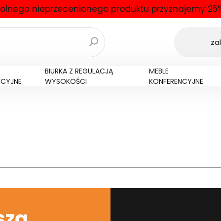
olnego nieprzecenionego produktu przyznajemy 25%
zal
BIURKA Z REGULACJĄ
MEBLE
NCYJNE
WYSOKOŚCI
KONFERENCYJNE
szą