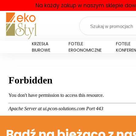
Na każdy zakup w naszym sklepie dow
KRZESŁA
FOTELE
FOTELE
BIUROWE
ERGONOMICZNE
KONFERE
Bądź na bieżąco z na