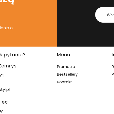
ienia o
ś pytania?
Menu
 Zemrys
Promocje
R
Bestsellery
P
01
Kontakt
tyl.pl
alec
70