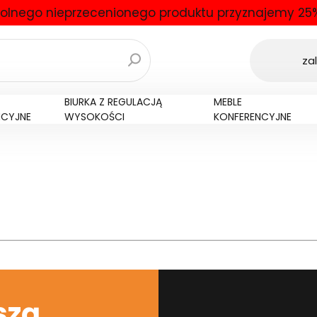
olnego nieprzecenionego produktu przyznajemy 25%
zal
BIURKA Z REGULACJĄ
MEBLE
NCYJNE
WYSOKOŚCI
KONFERENCYJNE
szą