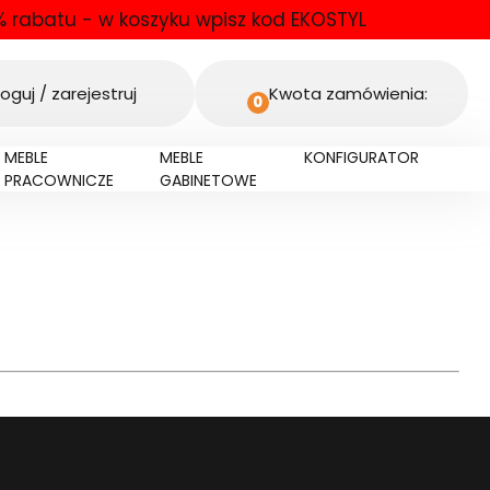
 rabatu - w koszyku wpisz kod EKOSTYL
oguj / zarejestruj
Kwota zamówienia:
0
MEBLE
MEBLE
KONFIGURATOR
PRACOWNICZE
GABINETOWE