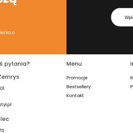
ienia o
ś pytania?
Menu
 Zemrys
Promocje
R
Bestsellery
P
01
Kontakt
tyl.pl
alec
70