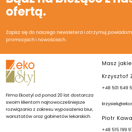
ofertą.
Zapisz się do naszego newsletera i otrzymuj powiadom
promocjach i nowościach.
Masz jakie
Krzysztof
+48 501 649 5
Firma Ekostyl od ponad 20 lat dostarcza
swoim klientom najnowocześniejsze
krzysiek@ekos
rozwiązania z zakresu wyposażenia biur,
warsztatów oraz gabinetów lekarskich.
Piotr Kaw
+48 515 199 9