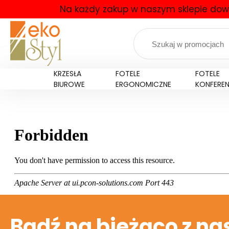
Na każdy zakup w naszym sklepie dow
KRZESŁA
FOTELE
FOTELE
BIUROWE
ERGONOMICZNE
KONFERE
Bądź na bieżąco z na