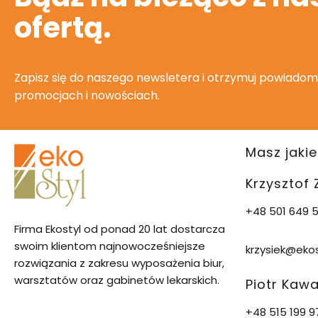
ofertą.
Zapisz się do naszego newsletera i otrzymuj powiadom
promocjach i nowościach.
Masz jakie
Krzysztof
+48 501 649 5
Firma Ekostyl od ponad 20 lat dostarcza
swoim klientom najnowocześniejsze
krzysiek@ekos
rozwiązania z zakresu wyposażenia biur,
warsztatów oraz gabinetów lekarskich.
Piotr Kaw
+48 515 199 9