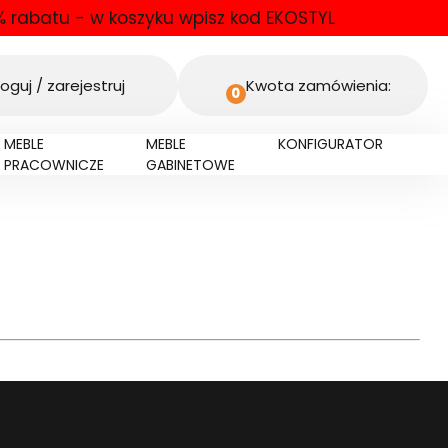
 rabatu - w koszyku wpisz kod EKOSTYL
oguj / zarejestruj
Kwota zamówienia:
0
MEBLE
MEBLE
KONFIGURATOR
PRACOWNICZE
GABINETOWE