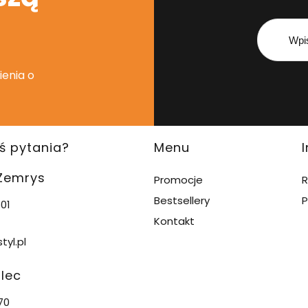
ienia o
ś pytania?
Menu
 Zemrys
Promocje
R
Bestsellery
P
01
Kontakt
tyl.pl
alec
70