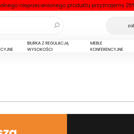
olnego nieprzecenionego produktu przyznajemy 25%
zal
BIURKA Z REGULACJĄ
MEBLE
NCYJNE
WYSOKOŚCI
KONFERENCYJNE
szą