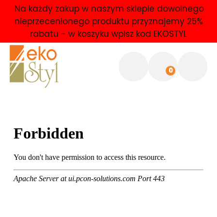
Na każdy zakup w naszym sklepie dowolnego
nieprzecenionego produktu przyznajemy 25%
rabatu - w koszyku wpisz kod EKOSTYL
0