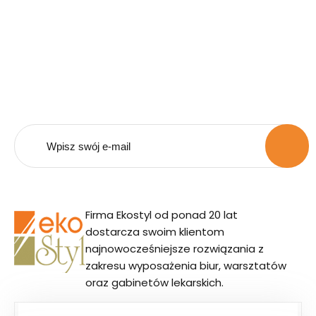
Bądź na bieżąco z naszą
ofertą.
Zapisz się do naszego newsletera i otrzymuj
powiadomienia o promocjach i nowościach.
Firma Ekostyl od ponad 20 lat
dostarcza swoim klientom
najnowocześniejsze rozwiązania z
zakresu wyposażenia biur, warsztatów
oraz gabinetów lekarskich.