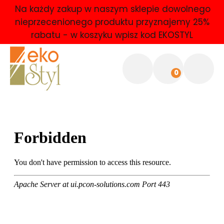
Na każdy zakup w naszym sklepie dowolnego
nieprzecenionego produktu przyznajemy 25%
rabatu - w koszyku wpisz kod EKOSTYL
0