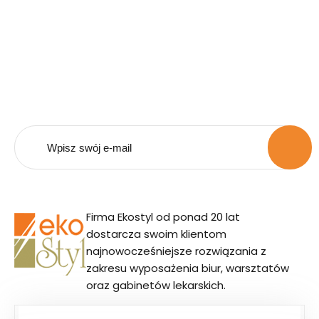
Bądź na bieżąco z naszą
ofertą.
Zapisz się do naszego newsletera i otrzymuj
powiadomienia o promocjach i nowościach.
Firma Ekostyl od ponad 20 lat
dostarcza swoim klientom
najnowocześniejsze rozwiązania z
zakresu wyposażenia biur, warsztatów
oraz gabinetów lekarskich.