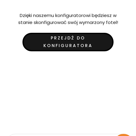
Dzięki naszemu konfiguratorowi będziesz w
stanie skonfigurować swój wymarzony fotel!
PRZEJDŹ DO
KONFIGURATORA
Bądź na bieżąco z naszą
ofertą.
Zapisz się do naszego newsletera i otrzymuj
powiadomienia o promocjach i nowościach.