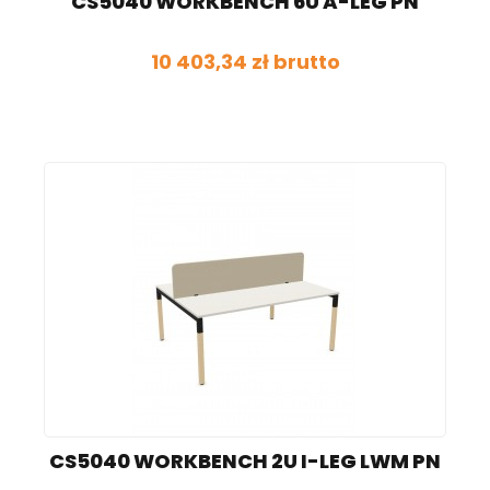
CS5040 WORKBENCH 6U A-LEG PN
10 403,34 zł brutto
CS5040 WORKBENCH 2U I-LEG LWM PN