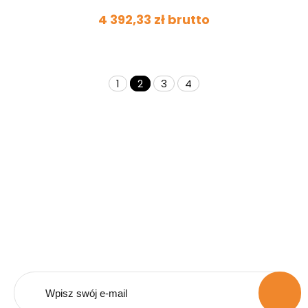
4 392,33 zł brutto
1
2
3
4
Bądź na bieżąco z naszą
ofertą.
Zapisz się do naszego newsletera i otrzymuj
powiadomienia o promocjach i nowościach.